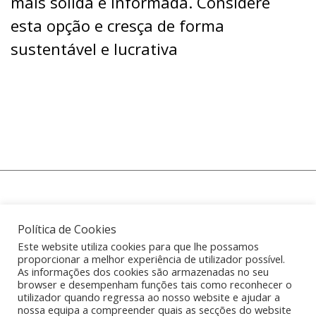
mais sólida e informada. Considere
esta opção e cresça de forma
sustentável e lucrativa
Política de Cookies
(+351) 914 581 277 chamada para rede móvel
Este website utiliza cookies para que lhe possamos
proporcionar a melhor experiência de utilizador possível.
nacional
As informações dos cookies são armazenadas no seu
browser e desempenham funções tais como reconhecer o
utilizador quando regressa ao nosso website e ajudar a
info@startover.pt
nossa equipa a compreender quais as secções do website