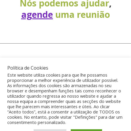
Nós podemos ajudar
,
agende
uma reunião
Política de Cookies
(+351) 914 581 277 chamada para rede móvel
Este website utiliza cookies para que lhe possamos
proporcionar a melhor experiência de utilizador possível.
nacional
As informações dos cookies são armazenadas no seu
browser e desempenham funções tais como reconhecer o
utilizador quando regressa ao nosso website e ajudar a
info@startover.pt
nossa equipa a compreender quais as secções do website
que lhe parecem mais interessantes e úteis. Ao clicar
“Aceito todos”, está a consentir a utilização de TODOS os
cookies. No entanto, pode visitar "Definições" para dar um
Agende uma reunião
consentimento personalizado.
Política de Privacidade