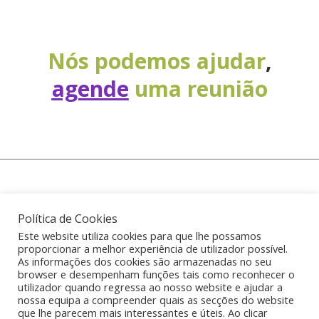
Nós podemos ajudar
,
agende
uma reunião
Política de Cookies
(+351) 914 581 277 chamada para rede móvel
Este website utiliza cookies para que lhe possamos
proporcionar a melhor experiência de utilizador possível.
nacional
As informações dos cookies são armazenadas no seu
browser e desempenham funções tais como reconhecer o
utilizador quando regressa ao nosso website e ajudar a
info@startover.pt
nossa equipa a compreender quais as secções do website
que lhe parecem mais interessantes e úteis. Ao clicar